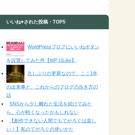
いいね♥された投稿・TOP5
WordPressブログにいいねボタン
を設置してみた件【WP ULike】
久しぶりの更新なので。ここ1年
の出来事と、これからのブログの歩き方の
話
SNSから少し離れた生活を続けてみた
ら、心が軽くなったかもしれない
【創作できない人間でもてがろぐは楽し
い！】私のてがろぐの使いかた