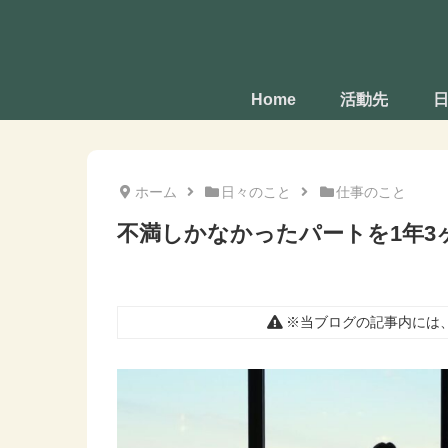
Home
活動先
ホーム
日々のこと
仕事のこと
不満しかなかったパートを1年3
※当ブログの記事内には