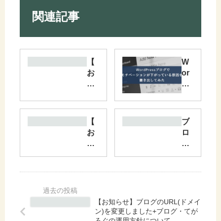
関連記事
【
W
お
or
知
dP
ら
res
せ
s
】
ブ
【
ブ
ブ
ロ
お
ロ
ロ
グ
知
グ
グ
で
ら
頑
の
モ
せ
張
UR
チ
】
ら
L(
ベ
ブ
な
ド
ー
ロ
い
【お知らせ】ブログのURL(ドメイ
メ
シ
グ
宣
ン)を変更しました+ブログ・てが
イ
ョ
を
言
ろぐの運用方針について