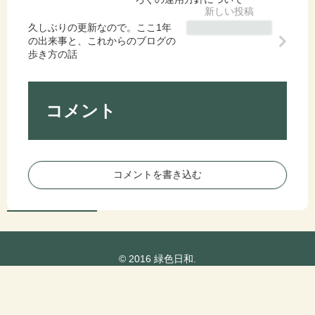
ン)
ン
整
を
を
が
久しぶりの更新なので。ここ1年
理
し
変
下
の出来事と、これからのブログの
し
て
更
が
歩き方の話
ま
お
し
っ
す
こ
ま
て
+
う
し
い
こ
…
コメント
た
る
れ
と
+
原
か
い
ブ
因
ら
う
ロ
を
の
話
コメントを書き込む
グ
書
ブ
・
き
ロ
て
出
グ
が
し
に
ろ
て
つ
ぐ
み
© 2016 緑色日和.
い
の
た
て
運
【
の
用
運
こ
方
用