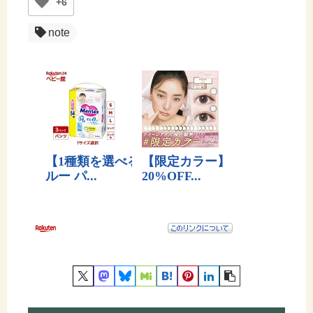
+6
note