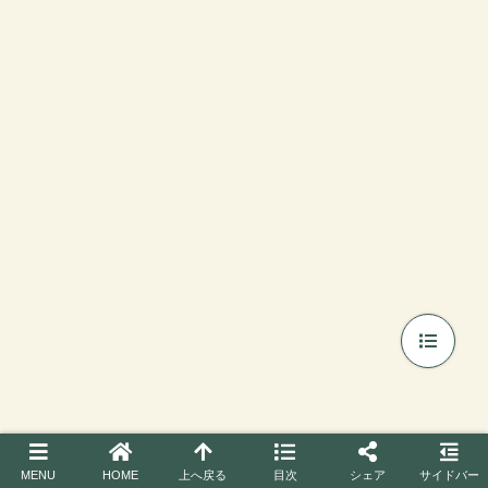
と
針
悩
に
み
つ
中
い
】
て
MENU
HOME
上へ戻る
目次
シェア
サイドバー