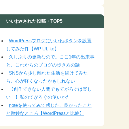
いいね♥された投稿・TOP5
WordPressブログにいいねボタンを設置
してみた件【WP ULike】
久しぶりの更新なので。ここ1年の出来事
と、これからのブログの歩き方の話
SNSから少し離れた生活を続けてみた
ら、心が軽くなったかもしれない
【創作できない人間でもてがろぐは楽し
い！】私のてがろぐの使いかた
noteを使ってみて感じた、良かったこと
と微妙なところ【WordPressと比較】