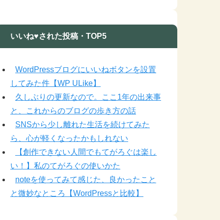
いいね♥された投稿・TOP5
WordPressブログにいいねボタンを設置
してみた件【WP ULike】
久しぶりの更新なので。ここ1年の出来事
と、これからのブログの歩き方の話
SNSから少し離れた生活を続けてみた
ら、心が軽くなったかもしれない
【創作できない人間でもてがろぐは楽し
い！】私のてがろぐの使いかた
noteを使ってみて感じた、良かったこと
と微妙なところ【WordPressと比較】