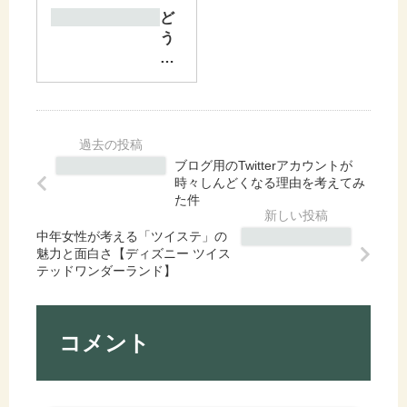
ど
う
ぶ
つ
の
森
ポ
ケ
ブログ用のTwitterアカウントが
ッ
時々しんどくなる理由を考えてみ
ト
た件
キ
中年女性が考える「ツイステ」の
ャ
魅力と面白さ【ディズニー ツイス
ン
テッドワンダーランド】
プ
が
サ
ー
コメント
ビ
ス
終