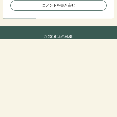
了
コメントを書き込む
…
最
終
日
、
© 2016 緑色日和.
久
し
ぶ
り
に
遊
ん
だ
時
の
回
顧
録
【