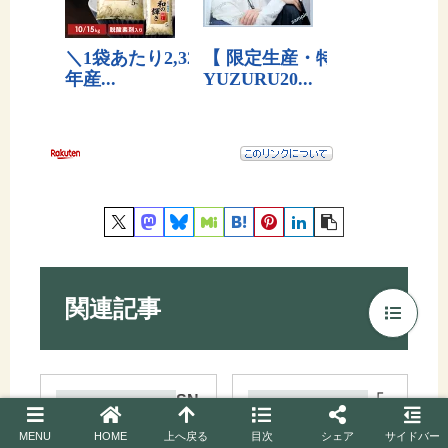
関連記事
SN
「
S
mi
MENU
HOME
上へ戻る
目次
シェア
サイドバー
か
xi2