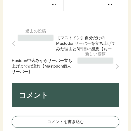
ロ
グ
使
xi2
グ
で
い
」
を
モ
す
が
整
チ
ぎ
サ
理
ベ
勢
ー
し
ー
な
ビ
【マストドン】自分だけの
ま
シ
私
ス
Mastodonサーバーを立ち上げて
す
ョ
の
開
みた理由と3日目の感想【お一人
+
ン
各
様サーバー】
始
こ
が
Hostdon申込みからサーバー立ち
SN
！
上げまでの流れ【Mastodon個人
れ
下
S
使
サーバー】
か
が
の
い
ら
っ
現
始
の
て
在
め
ブ
い
の
て
コメント
ロ
る
利
み
グ
原
用
た
に
因
状
感
つ
を
況
想
コメントを書き込む
い
書
と
【
て
き