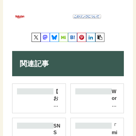
関連記事
【
W
お
or
知
dP
ら
res
せ
s
】
ブ
SN
「
ブ
ロ
S
mi