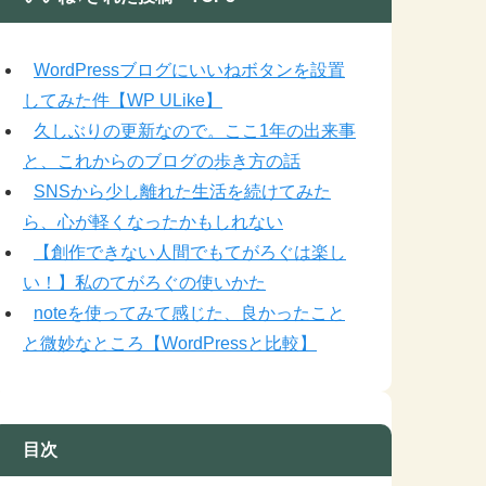
WordPressブログにいいねボタンを設置
してみた件【WP ULike】
久しぶりの更新なので。ここ1年の出来事
と、これからのブログの歩き方の話
SNSから少し離れた生活を続けてみた
ら、心が軽くなったかもしれない
【創作できない人間でもてがろぐは楽し
い！】私のてがろぐの使いかた
noteを使ってみて感じた、良かったこと
と微妙なところ【WordPressと比較】
目次