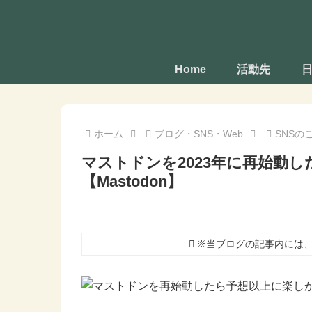
Home
活動先
ホーム
ブログ・SNS・Web
SNSの
マストドンを2023年に再始動
【Mastodon】
※当ブログの記事内には