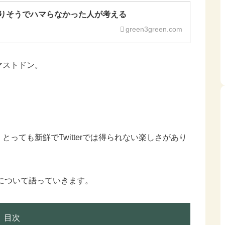
りそうでハマらなかった人が考える
green3green.com
マストドン。
っても新鮮でTwitterでは得られない楽しさがあり
ンについて語っていきます。
目次