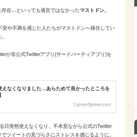
た存在…といっても過言ではなかった
マストドン
。
erに不安や不満を感じた人たちがマストドンへ移住してい
た。
rが非公式Twitterアプリ(サードパーティアプリ)を
マ+が使えなくなりました…あらためて良かったところを
】
green3green.com
日突然使えなくなり、不本意ながら公式のTwitter
けでツイートの見づらさにストレスを感じるように。