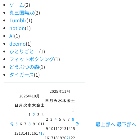
ゲーム
(2)
真三国無双
(2)
Tumblr
(1)
notion
(1)
AI
(1)
deemo
(1)
ひとりごと
(1)
フィットボクシング
(1)
どうぶつの森
(1)
タイガース
(1)
2025年
11月
2025年
10月
日
月
火
水
木
金
土
日
月
火
水
木
金
土
1
1
2
3
4
2
3
4
5
6
7
8
最上部へ
最下部へ
5
6
7
8
9
10
11
9
10
11
12
13
14
15
12
13
14
15
16
17
18
16
17
18
19
20
21
22