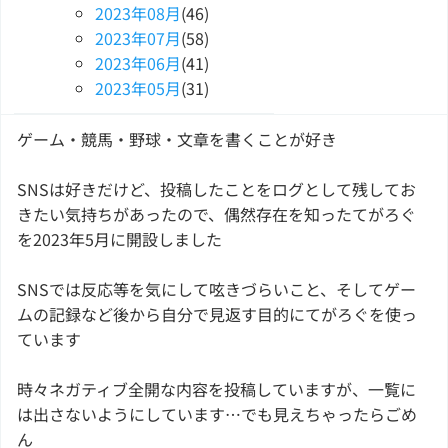
2023
年
08
月
(46)
2023
年
07
月
(58)
2023
年
06
月
(41)
2023
年
05
月
(31)
ゲーム・競馬・野球・文章を書くことが好き
SNSは好きだけど、投稿したことをログとして残してお
きたい気持ちがあったので、偶然存在を知ったてがろぐ
を2023年5月に開設しました
SNSでは反応等を気にして呟きづらいこと、そしてゲー
ムの記録など後から自分で見返す目的にてがろぐを使っ
ています
時々ネガティブ全開な内容を投稿していますが、一覧に
は出さないようにしています…でも見えちゃったらごめ
ん