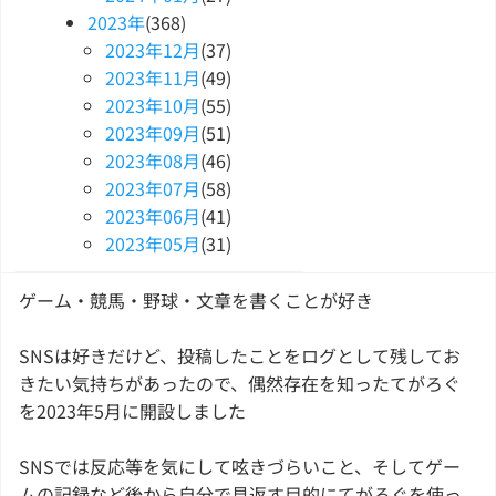
2023
年
(368)
2023
年
12
月
(37)
2023
年
11
月
(49)
2023
年
10
月
(55)
2023
年
09
月
(51)
2023
年
08
月
(46)
2023
年
07
月
(58)
2023
年
06
月
(41)
2023
年
05
月
(31)
ゲーム・競馬・野球・文章を書くことが好き
SNSは好きだけど、投稿したことをログとして残してお
きたい気持ちがあったので、偶然存在を知ったてがろぐ
を2023年5月に開設しました
SNSでは反応等を気にして呟きづらいこと、そしてゲー
ムの記録など後から自分で見返す目的にてがろぐを使っ