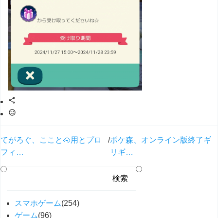
てがろぐ、ここと🐴用とプロ
/
ポケ森、オンライン版終了ギ
フィ…
リギ…
スマホゲーム
(254)
ゲーム
(96)