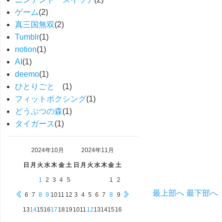
ゲーム
(2)
真三国無双
(2)
Tumblr
(1)
notion
(1)
AI
(1)
deemo
(1)
ひとりごと
(1)
フィットボクシング
(1)
どうぶつの森
(1)
タイガース
(1)
2024年
10月
2024年
11月
日
月
火
水
木
金
土
日
月
火
水
木
金
土
1
2
3
4
5
1
2
最上部へ
最下部へ
6
7
8
9
10
11
12
3
4
5
6
7
8
9
13
14
15
16
17
18
19
10
11
12
13
14
15
16