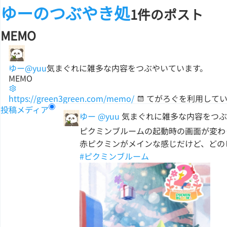
ゆーのつぶやき処
1件のポスト
MEMO
ゆー
@yuu
気まぐれに雑多な内容をつぶやいています。
MEMO
https://green3green.com/memo/
てがろぐを利用して
投稿
メディア
ゆー
@yuu
気まぐれに雑多な内容をつぶ
ピクミンブルームの起動時の画面が変わ
赤ピクミンがメインな感じだけど、どの
#ピクミンブルーム