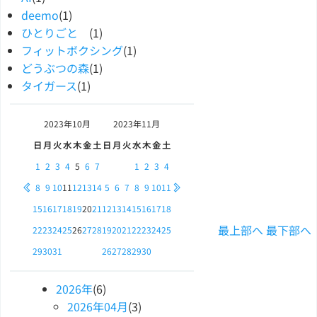
deemo
(1)
ひとりごと
(1)
フィットボクシング
(1)
どうぶつの森
(1)
タイガース
(1)
2023年
10月
2023年
11月
日
月
火
水
木
金
土
日
月
火
水
木
金
土
1
2
3
4
5
6
7
1
2
3
4
8
9
10
11
12
13
14
5
6
7
8
9
10
11
15
16
17
18
19
20
21
12
13
14
15
16
17
18
最上部へ
最下部へ
22
23
24
25
26
27
28
19
20
21
22
23
24
25
29
30
31
26
27
28
29
30
2026
年
(6)
2026
年
04
月
(3)