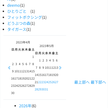
deemo
(1)
ひとりごと
(1)
フィットボクシング
(1)
どうぶつの森
(1)
タイガース
(1)
2023年
4月
2023年
5月
日
月
火
水
木
金
土
日
月
火
水
木
金
土
1
1
2
3
4
5
6
2
3
4
5
6
7
8
7
8
9
10
11
12
13
9
10
11
12
13
14
15
14
15
16
17
18
19
20
16
17
18
19
20
21
22
最上部へ
最下部へ
21
22
23
24
25
26
27
23
24
25
26
27
28
29
28
29
30
31
30
2026
年
(6)