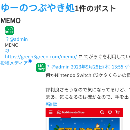
ゆーのつぶやき処
1件のポスト
MEMO
？
@admin
MEMO
https://green3green.com/memo/
てがろぐを利用して
投稿
メディア
？
@admin
2023年9月28日(木) 13:55
ゲ
何かNintendo Switchで3ケ
評判良さそうなので気になってるけど、
まあ、気になるのは確かなので、手を出
#雑談