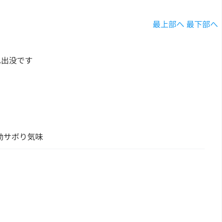
最上部へ
最下部へ
れ出没です
は活動サボり気味