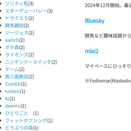
ソリティ馬
(3)
2024年12月開始。
スターデューバレー
(3)
ドラクエ５
(2)
Bluesky
競馬雑談
(2)
ジージェネ
(2)
競馬など趣味話題か
switch
(2)
ポケ森
(2)
mixi2
ライオンズ
(2)
ニンテンドースイッチ
(2)
マイペースにひっそ
ゲーム
(2)
真三国無双
(2)
※Fediverse(M
Tumblr
(1)
notion
(1)
AI
(1)
deemo
(1)
ひとりごと
(1)
フィットボクシング
(1)
どうぶつの森
(1)