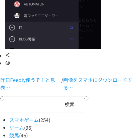
昨日Feedly使うぞ！と息
/
画像をスマホにダウンロードす
巻…
る…
スマホゲーム
(254)
ゲーム
(96)
競馬
(46)