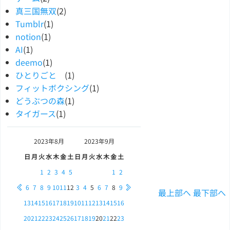
真三国無双
(2)
Tumblr
(1)
notion
(1)
AI
(1)
deemo
(1)
ひとりごと
(1)
フィットボクシング
(1)
どうぶつの森
(1)
タイガース
(1)
2023年
8月
2023年
9月
日
月
火
水
木
金
土
日
月
火
水
木
金
土
1
2
3
4
5
1
2
6
7
8
9
10
11
12
3
4
5
6
7
8
9
最上部へ
最下部へ
13
14
15
16
17
18
19
10
11
12
13
14
15
16
20
21
22
23
24
25
26
17
18
19
20
21
22
23