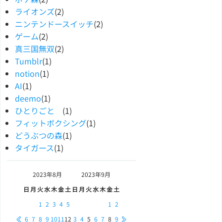
ライオンズ
(2)
ニンテンドースイッチ
(2)
ゲーム
(2)
真三国無双
(2)
Tumblr
(1)
notion
(1)
AI
(1)
deemo
(1)
ひとりごと
(1)
フィットボクシング
(1)
どうぶつの森
(1)
タイガース
(1)
2023年
8月
2023年
9月
日
月
火
水
木
金
土
日
月
火
水
木
金
土
1
2
3
4
5
1
2
6
7
8
9
10
11
12
3
4
5
6
7
8
9