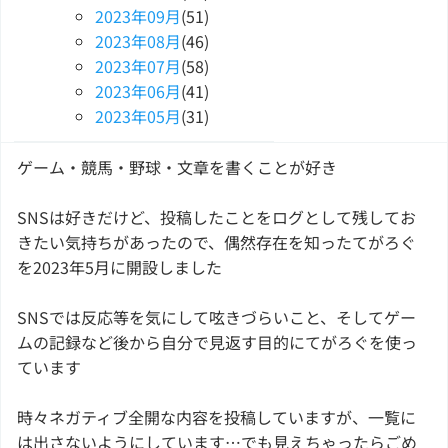
2023
年
09
月
(51)
2023
年
08
月
(46)
2023
年
07
月
(58)
2023
年
06
月
(41)
2023
年
05
月
(31)
ゲーム・競馬・野球・文章を書くことが好き
SNSは好きだけど、投稿したことをログとして残してお
きたい気持ちがあったので、偶然存在を知ったてがろぐ
を2023年5月に開設しました
SNSでは反応等を気にして呟きづらいこと、そしてゲー
ムの記録など後から自分で見返す目的にてがろぐを使っ
ています
時々ネガティブ全開な内容を投稿していますが、一覧に
は出さないようにしています…でも見えちゃったらごめ