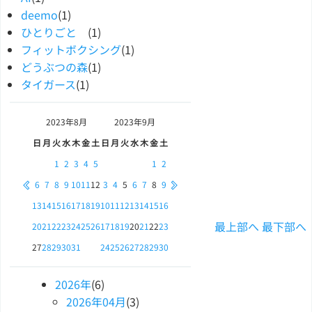
deemo
(1)
ひとりごと
(1)
フィットボクシング
(1)
どうぶつの森
(1)
タイガース
(1)
2023年
8月
2023年
9月
日
月
火
水
木
金
土
日
月
火
水
木
金
土
1
2
3
4
5
1
2
6
7
8
9
10
11
12
3
4
5
6
7
8
9
13
14
15
16
17
18
19
10
11
12
13
14
15
16
最上部へ
最下部へ
20
21
22
23
24
25
26
17
18
19
20
21
22
23
27
28
29
30
31
24
25
26
27
28
29
30
2026
年
(6)
2026
年
04
月
(3)