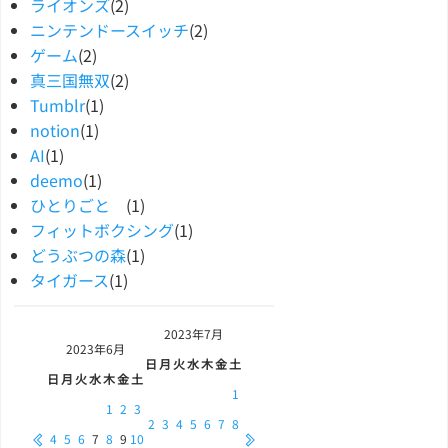
ライオンズ
(2)
ニンテンドースイッチ
(2)
ゲーム
(2)
真三国無双
(2)
Tumblr
(1)
notion
(1)
AI
(1)
deemo
(1)
ひとりごと
(1)
フィットボクシング
(1)
どうぶつの森
(1)
タイガース
(1)
2023年
7月
2023年
6月
日
月
火
水
木
金
土
日
月
火
水
木
金
土
1
1
2
3
2
3
4
5
6
7
8
4
5
6
7
8
9
10