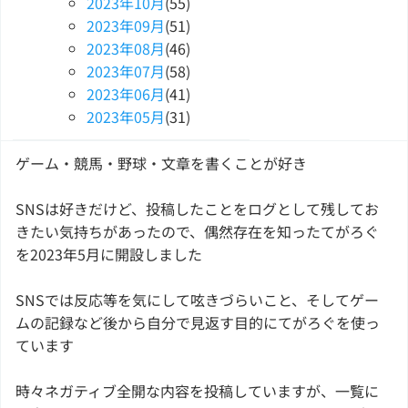
2023
年
10
月
(55)
2023
年
09
月
(51)
2023
年
08
月
(46)
2023
年
07
月
(58)
2023
年
06
月
(41)
2023
年
05
月
(31)
ゲーム・競馬・野球・文章を書くことが好き
SNSは好きだけど、投稿したことをログとして残してお
きたい気持ちがあったので、偶然存在を知ったてがろぐ
を2023年5月に開設しました
SNSでは反応等を気にして呟きづらいこと、そしてゲー
ムの記録など後から自分で見返す目的にてがろぐを使っ
ています
時々ネガティブ全開な内容を投稿していますが、一覧に