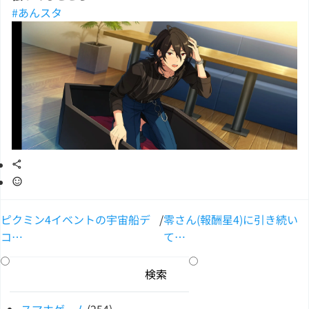
#あんスタ
ピクミン4イベントの宇宙船デ
/
零さん(報酬星4)に引き続い
コ…
て…