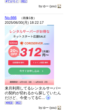
#てがろぐ
雑記
by
ゆー
(yuu)
No.666
（画像1枚）
2025/06/30(月) 18:22:17
来月利用してるレンタルサーバー
の契約が切れるから探していたん
だけど、今使ってるC…
»
#雑談
雑記
by
ゆー
(yuu)