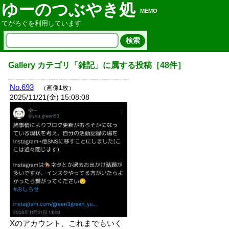
ゆーのつぶやき処
MEMO
てがろぐを利用しています
Gallery
カテゴリ「
雑記
」に属する投稿
［
48
件］
No.693
（画像1枚）
2025/11/21(金) 15:08:08
Xのアカウント、これまでもいく