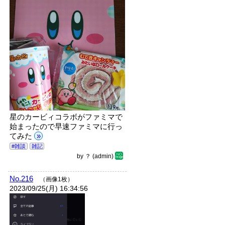
星のカービィコラボがファミマで
始まったので早速ファミマに行っ
てみた
»
#雑談
雑記
by
？
(admin)
No.216
（画像1枚）
2023/09/25(月) 16:34:56