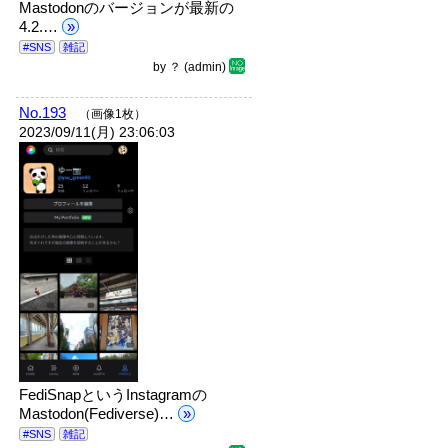
Mastodonのバージョンが最新の
4.2.…
»
#SNS
雑記
by
？
(admin)
No.193
（画像1枚）
2023/09/11(月) 23:06:03
FediSnapというInstagramの
Mastodon(Fediverse)…
»
#SNS
雑記