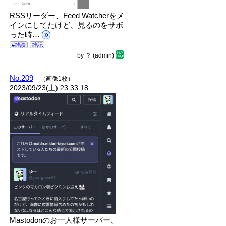
RSSリーダー、Feed Watcherをメ
インにしてたけど、見るのをサボ
った時…
»
#雑談
雑記
by
？
(admin)
No.209
（画像1枚）
2023/09/23(土) 23:33:18
Mastodonのお一人様サーバー、