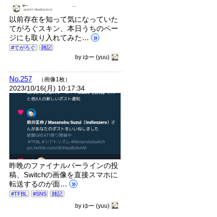
以前存在を知って気になっていた
てがろぐスキン、本日うちのペー
ジにも取り入れてみた…
»
#てがろぐ
雑記
by
ゆー
(yuu)
No.257
（画像1枚）
2023/10/16(月) 10:17:34
昨晩のファイナルバーラインの投
稿、Switchの画像を直接スマホに
転送するのが面…
»
#TFBL
#SNS
雑記
by
ゆー
(yuu)