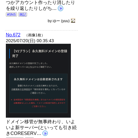
つかアカウント作ったり消したり
を繰り返したりしがち…
»
#SNS
雑記
by
ゆー
(yuu)
No.672
（画像1枚）
2025/07/20(日) 00:35:43
ドメイン移管が無事終わり、いよ
いよ新サーバー(といっても引き続
きCORESERV…
»