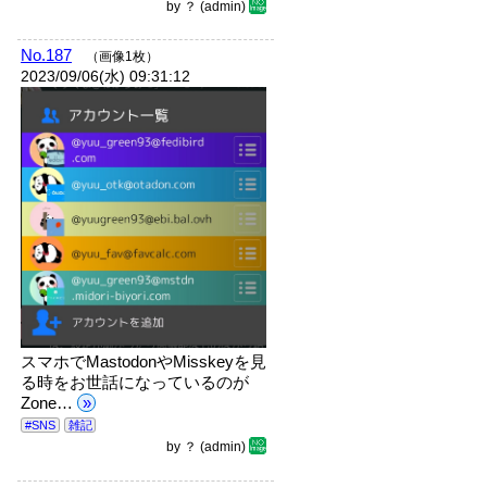
by
？
(admin)
No.187
（画像1枚）
2023/09/06(水) 09:31:12
スマホでMastodonやMisskeyを見
る時をお世話になっているのが
Zone…
»
#SNS
雑記
by
？
(admin)