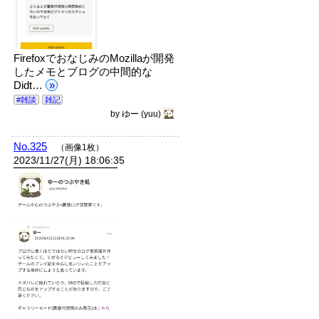
FirefoxでおなじみのMozillaが開発
したメモとブログの中間的な
Didt…
»
#雑談
雑記
by
ゆー
(yuu)
No.325
（画像1枚）
2023/11/27(月) 18:06:35