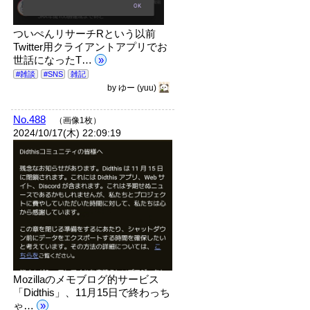
ついぺんリサーチRという以前
Twitter用クライアントアプリでお
世話になったT…
»
#雑談
#SNS
雑記
by
ゆー
(yuu)
No.488
（画像1枚）
2024/10/17(木) 22:09:19
Mozillaのメモブログ的サービス
「Didthis」、11月15日で終わっち
ゃ…
»