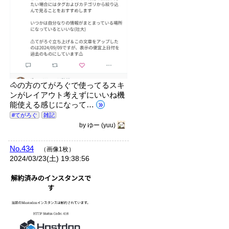
🐴の方のてがろぐで使ってるスキ
ンがレイアウト考えずにいいね機
能使える感じになって…
»
#てがろぐ
雑記
by
ゆー
(yuu)
No.434
（画像1枚）
2024/03/23(土) 19:38:56