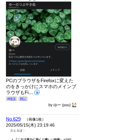
PCのブラウザをFirefoxに変えた
のをきっかけにスマホのメインブ
ラウザもFi…
»
#雑談
雑記
by
ゆー
(yuu)
No.629
（画像1枚）
2025/05/15(木) 23:19:46