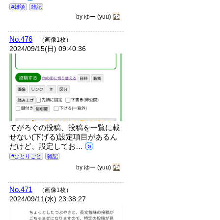
#雑談
雑記
by
ゆー
(yuu)
No.476
（画像1枚）
2024/09/15(日) 09:40:36
てがろぐの投稿、投稿を一覧に載
せない(下げる)設定項目があるん
だけど、設定してお…
»
#ひとりごと
雑記
by
ゆー
(yuu)
No.471
（画像1枚）
2024/09/11(水) 23:38:27