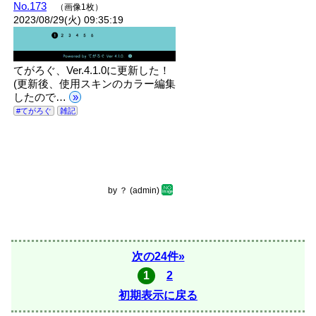
No.173
（画像1枚）
2023/08/29(火) 09:35:19
てがろぐ、Ver.4.1.0に更新した！
(更新後、使用スキンのカラー編集
したので…
»
#てがろぐ
雑記
by
？
(admin)
次の24件»
1
2
初期表示に戻る