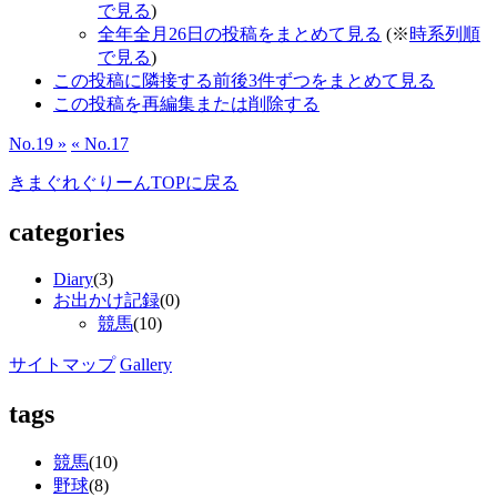
で見る
)
全年全月26日の投稿をまとめて見る
(※
時系列順
で見る
)
この投稿に隣接する前後3件ずつをまとめて見る
この投稿を再編集または削除する
No.19 »
« No.17
きまぐれぐりーんTOPに戻る
categories
Diary
(3)
お出かけ記録
(0)
競馬
(10)
サイトマップ
Gallery
tags
競馬
(10)
野球
(8)