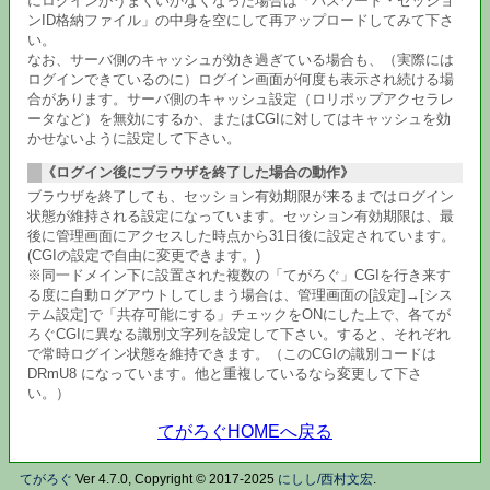
にログインがうまくいかなくなった場合は「パスワード・セッショ
ンID格納ファイル」の中身を空にして再アップロードしてみて下さ
い。
なお、サーバ側のキャッシュが効き過ぎている場合も、（実際には
ログインできているのに）ログイン画面が何度も表示され続ける場
合があります。サーバ側のキャッシュ設定（ロリポップアクセラレ
ータなど）を無効にするか、またはCGIに対してはキャッシュを効
かせないように設定して下さい。
《ログイン後にブラウザを終了した場合の動作》
ブラウザを終了しても、セッション有効期限が来るまではログイン
状態が維持される設定になっています。セッション有効期限は、最
後に管理画面にアクセスした時点から31日後に設定されています。
(CGIの設定で自由に変更できます。)
※同一ドメイン下に設置された複数の「てがろぐ」CGIを行き来す
る度に自動ログアウトしてしまう場合は、管理画面の[設定]→[シス
テム設定]で「共存可能にする」チェックをONにした上で、各てが
ろぐCGIに異なる識別文字列を設定して下さい。すると、それぞれ
で常時ログイン状態を維持できます。（このCGIの識別コードは
DRmU8 になっています。他と重複しているなら変更して下さ
い。）
てがろぐHOMEへ戻る
てがろぐ
Ver 4.7.0, Copyright © 2017-2025
にしし/西村文宏
.