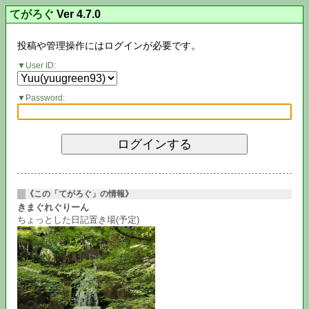
てがろぐ
Ver 4.7.0
投稿や管理操作にはログインが必要です。
User ID:
Password:
《この「てがろぐ」の情報》
きまぐれぐりーん
ちょっとした日記置き場(予定)