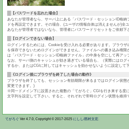
【パスワードを忘れた場合】
あなたが管理者なら、サーバ上にある「パスワード・セッションID格
ドを再設定できます。その場合、(ユーザの情報自体は消えませんが)全
あなたが管理者ではないなら、管理者にパスワードリセットをご依頼下
【ログインできない場合】
ログインするためには、Cookieを受け入れる必要があります。ブラウ
を保存できないためログインができません。ファイルへの書き込み権限
は「パスワード・セッションID格納ファイル」の中身を空にして再アッ
なお、サーバ側のキャッシュが効き過ぎている場合も、（実際にはログ
するか、またはCGIに対してはキャッシュを効かせないように設定して
《ログイン後にブラウザを終了した場合の動作》
ブラウザを終了しても、セッション有効期限が来るまではログイン状態が
変更できます。)
※同一ドメイン下に設置された複数の「てがろぐ」CGIを行き来する度に
文字列を設定して下さい。すると、それぞれで常時ログイン状態を維持でき
てがろぐ
Ver 4.7.0, Copyright © 2017-2025
にしし/西村文宏
.