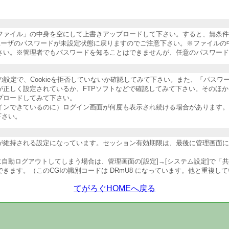
納ファイル」の中身を空にして上書きアップロードして下さい。すると、無条
ユーザのパスワードが未設定状態に戻りますのでご注意下さい。※ファイルの
さい。※管理者でもパスワードを知ることはできませんが、任意のパスワード
ザの設定で、Cookieを拒否していないか確認してみて下さい。また、「パス
が正しく設定されているか、FTPソフトなどで確認してみて下さい。そのほ
プロードしてみて下さい。
インできているのに）ログイン画面が何度も表示され続ける場合があります。
下さい。
維持される設定になっています。セッション有効期限は、最後に管理画面にア
自動ログアウトしてしまう場合は、管理画面の[設定]→[システム設定]で「
ます。（このCGIの識別コードは DRmU8 になっています。他と重複し
てがろぐHOMEへ戻る