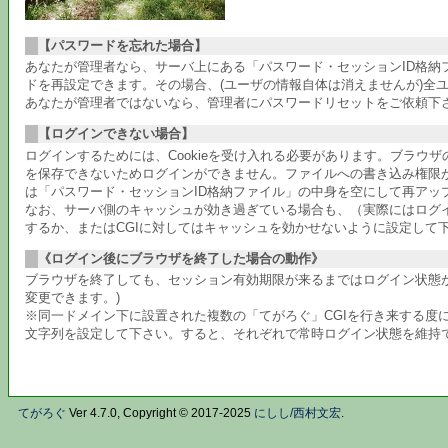
【パスワードを忘れた場合】
あなたが管理者なら、サーバ上にある「パスワード・セッションID格
ドを再設定できます。その場合、(ユーザの情報自体は消えませんが)全
あなたが管理者ではないなら、管理者にパスワードリセットをご依頼下
【ログインできない場合】
ログインするためには、Cookieを受け入れる必要があります。ブラウ
を保存できないためログインができません。ファイルへの書き込み権限
は「パスワード・セッションID格納ファイル」の中身を空にして再アッ
なお、サーバ側のキャッシュが効き過ぎている場合も、（実際にはログ
するか、またはCGIに対してはキャッシュを効かせないように設定して
《ログイン後にブラウザを終了した場合の動作》
ブラウザを終了しても、セッション有効期限が来るまではログイン状態が
変更できます。)
※同一ドメイン下に設置された複数の「てがろぐ」CGIを行き来する度に
文字列を設定して下さい。すると、それぞれで常時ログイン状態を維持でき
てがろぐ
Ver 4.7.0, Copyright © 2017-2025
にしし/西村文宏
.