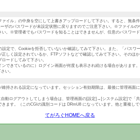
納ファイル」の中身を空にして上書きアップロードして下さい。すると、無条
ユーザのパスワードが未設定状態に戻りますのでご注意下さい。※ファイルの
さい。※管理者でもパスワードを知ることはできませんが、任意のパスワード
ザの設定で、Cookieを拒否していないか確認してみて下さい。また、「パス
が正しく設定されているか、FTPソフトなどで確認してみて下さい。そのほ
プロードしてみて下さい。
インできているのに）ログイン画面が何度も表示され続ける場合があります。
下さい。
維持される設定になっています。セッション有効期限は、最後に管理画面にア
自動ログアウトしてしまう場合は、管理画面の[設定]→[システム設定]で「
ます。（このCGIの識別コードは DRmU8 になっています。他と重複し
てがろぐHOMEへ戻る