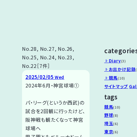
No.28, No.27, No.26,
categorie
No.25, No.24, No.23,
Diary
(3)
No.22［7件］
お出かけ記録
2025/02/05
Wed
競馬
(10)
2024年6月・神宮球場①
サイトマップ
Gal
tags
パ・リーグ(というか西武)の
競馬
(10)
試合を2回観に行ったけど、
野球
(8)
阪神戦も観たくなって神宮
埼玉
(6)
球場へ
東京
(6)
甲子園ともベルーナドーム