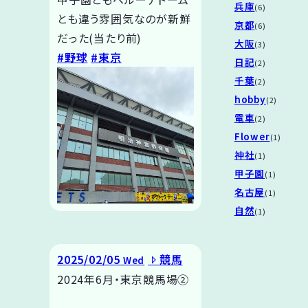
兵庫
(6)
とも違う雰囲気なのが新鮮
京都
(6)
だった(当たり前)
大阪
(3)
#野球
#東京
日記
(2)
千葉
(2)
hobby
(2)
電車
(2)
Flower
(1)
神社
(1)
甲子園
(1)
名古屋
(1)
自然
(1)
2025/02/05
競馬
Wed
2024年6月・東京競馬場②