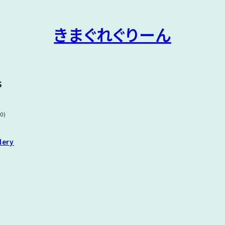
きまぐれぐりーん
s
(0)
lery