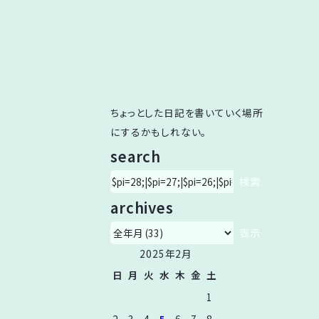
ちょっとした日記を書いていく場所
にするかもしれない。
search
archives
2025年
2月
日
月
火
水
木
金
土
1