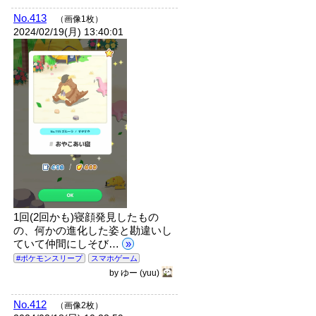
No.413
（画像1枚）
2024/02/19(月) 13:40:01
1回(2回かも)寝顔発見したもの
の、何かの進化した姿と勘違いし
ていて仲間にしそび…
»
#ポケモンスリープ
スマホゲーム
by
ゆー
(yuu)
No.412
（画像2枚）