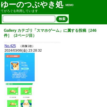
ゆーのつぶやき処
MEMO
てがろぐを利用しています
Gallery
カテゴリ「
スマホゲーム
」に属する投稿
［
246
件］
（
2
ページ目）
No.425
（画像1枚）
2024/03/08(金) 23:28:32