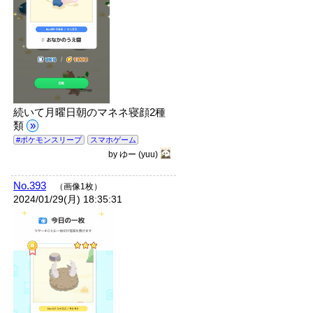
続いて月曜日朝のマネネ寝顔2種
類
»
#ポケモンスリープ
スマホゲーム
by
ゆー
(yuu)
No.393
（画像1枚）
2024/01/29(月) 18:35:31