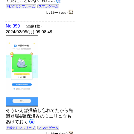
で見たことのない数に…
»
#ピクミンブルーム
スマホゲーム
by
ゆー
(yuu)
No.399
（画像1枚）
2024/02/05(月) 09:08:49
そういえば投稿し忘れてたから先
週登場&確保済みのミニリュウも
あげておく
»
#ポケモンスリープ
スマホゲーム
by
ゆー
(yuu)