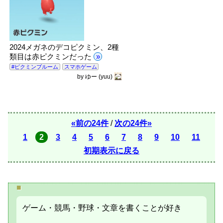
2024メガネのデコピクミン、2種
類目は赤ピクミンだった
»
#ピクミンブルーム
スマホゲーム
by
ゆー
(yuu)
«前の24件
/
次の24件»
1
2
3
4
5
6
7
8
9
10
11
初期表示に戻る
■
ゲーム・競馬・野球・文章を書くことが好き