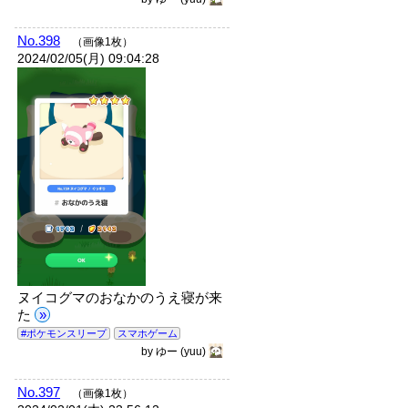
No.398
（画像1枚）
2024/02/05(月) 09:04:28
ヌイコグマのおなかのうえ寝が来
た
»
#ポケモンスリープ
スマホゲーム
by
ゆー
(yuu)
No.397
（画像1枚）