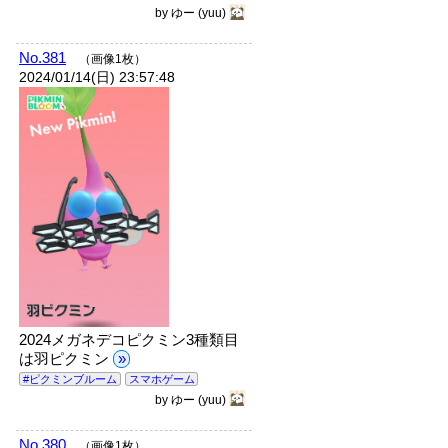
by
ゆー
(yuu)
No.381
（画像1枚）
2024/01/14(日) 23:57:48
2024メガネデコピクミン3種類目
は羽ピクミン
»
#ピクミンブルーム
スマホゲーム
by
ゆー
(yuu)
No.380
（画像1枚）