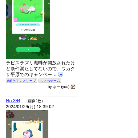
ラピスラズリ湖畔が開放されたけ
ど条件満たしてないので、ワカク
サ平原でのキャンペー…
»
#ポケモンスリープ
スマホゲーム
by
ゆー
(yuu)
No.394
（画像2枚）
2024/01/29(月) 18:39:02