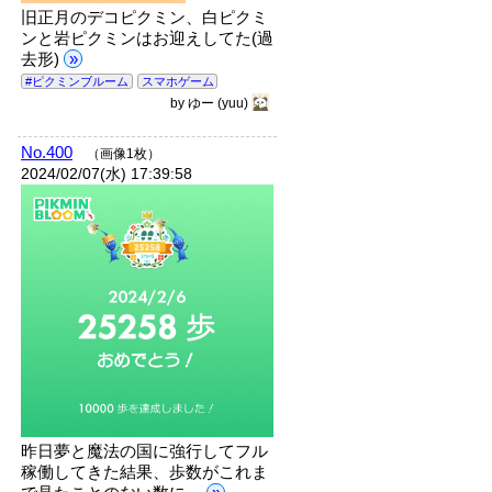
旧正月のデコピクミン、白ピクミ
ンと岩ピクミンはお迎えしてた(過
去形)
»
#ピクミンブルーム
スマホゲーム
by
ゆー
(yuu)
No.400
（画像1枚）
2024/02/07(水) 17:39:58
昨日夢と魔法の国に強行してフル
稼働してきた結果、歩数がこれま