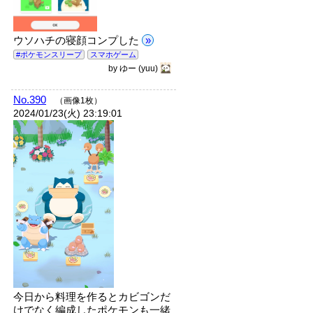
ウソハチの寝顔コンプした
»
#ポケモンスリープ
スマホゲーム
by
ゆー
(yuu)
No.390
（画像1枚）
2024/01/23(火) 23:19:01
今日から料理を作るとカビゴンだ
けでなく編成したポケモンも一緒