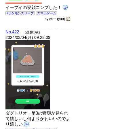
イーブイの寝顔コンプした！
»
#ポケモンスリープ
スマホゲーム
by
ゆー
(yuu)
No.422
（画像1枚）
2024/03/04(月) 09:23:09
ダグトリオ、星3の寝顔が見られ
て嬉しいし何よりかわいいのでよ
り嬉しい
»