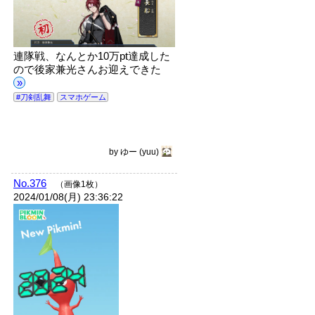
連隊戦、なんとか10万pt達成した
ので後家兼光さんお迎えできた
»
#刀剣乱舞
スマホゲーム
by
ゆー
(yuu)
No.376
（画像1枚）
2024/01/08(月) 23:36:22