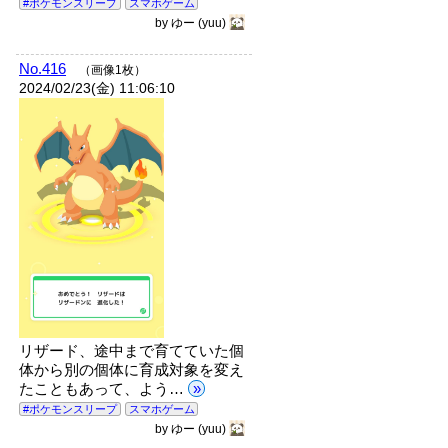
#ポケモンスリープ
スマホゲーム
by
ゆー
(yuu)
No.416
（画像1枚）
2024/02/23(金) 11:06:10
リザード、途中まで育てていた個
体から別の個体に育成対象を変え
たこともあって、よう…
»
#ポケモンスリープ
スマホゲーム
by
ゆー
(yuu)