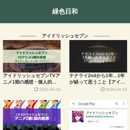
緑色日和
アイドリッシュセブン
アイドリッシュセブンTVア
ナナライ2ndから1年…1年
ニメ1期の感想・個人的に
が経って思うこと【アイド
推したい話BEST3【アニナ
リッシュセブン】
2026-04-10
2026-04-10
ナ】