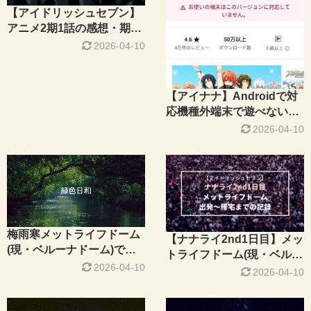
【アイドリッシュセブン】
アニメ2期1話の感想・期待
を裏切らない出来！
2026-04-10
【アイナナ】Androidで対
応機種外端末で遊べない時
にやる事・遊ぶ方法
2026-04-10
梅雨寒メットライフドーム
【ナナライ2nd1日目】メッ
(現・ベルーナドーム)での
トライフドーム(現・ベルー
持参品の使用状況【ナナラ
2026-04-10
ナドーム)現地参戦～出発か
2026-04-10
イ2nd1日目】
ら帰宅までの記録～【アイ
ドリッシュセブン】